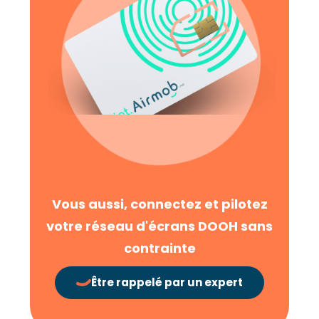
Vous aussi, connectez et pilotez
votre réseau d'écrans DOOH sans
contrainte
Être rappelé par un expert