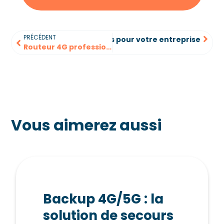
PRÉCÉDENT
4G/5G : la solution de secours pour votre entreprise
Routeur 4G professionnel & routeur 5G : le guide complet
Vous aimerez aussi
Backup 4G/5G : la
solution de secours