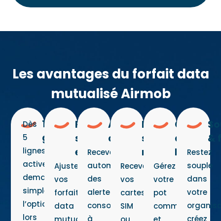
Les avantages du forfait data
mutualisé Airmob
100%
Flexible &
Alerte
Déploiement
Gestion
So
Dès
gratuit
sans
conso
simple &
à la
& 
5
engagement
rapide
ligne
lignes
Recevez
Restez
actives,
automatiquement
souple
Ajustez
Recevez
Gérez
demandez
des
dans
vos
vos
votre
simplement
alertes
votre
forfaits
cartes
pot
l’option
conso
organisa
data
SIM
commun
lors
à
créez
mutualisés
ou
et