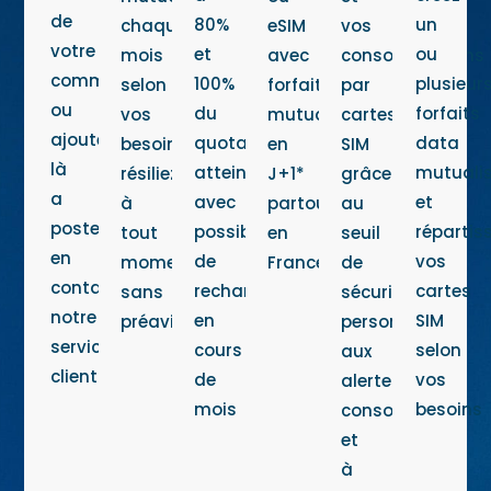
de
80%
un
chaque
eSIM
vos
votre
et
ou
mois
avec
consommations
commande
100%
plusieur
selon
forfait
par
ou
du
forfaits
vos
mutualisé
cartes
ajoutez
quota
data
besoins,
en
SIM
là
atteint
mutuali
résiliez
J+1*
grâce
a
avec
et
à
partout
au
posteriori
possibilité
répartis
tout
en
seuil
en
de
vos
moment
France
de
contactant
recharger
cartes
sans
sécurité
notre
en
SIM
préavis
personnalisé,
service
cours
selon
aux
client
de
vos
alertes
mois
besoins
conso
et
à