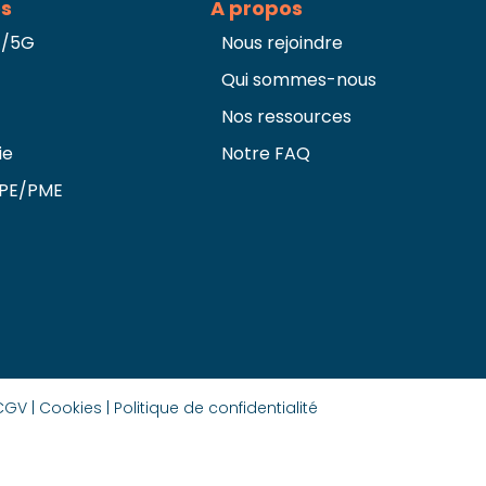
es
A propos
G/5G
Nous rejoindre
Qui sommes-nous
Nos ressources
ie
Notre FAQ
TPE/PME
CGV |
Cookies |
Politique de confidentialité