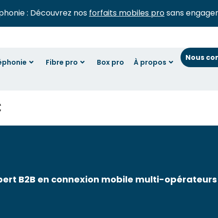
phonie : Découvrez nos
forfaits mobiles pro
sans engage
Nous co
éphonie
Fibre pro
Box pro
À propos
c
pert B2B en connexion mobile multi-opérateurs