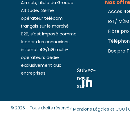
Nos offr
Airmob, filiale du Groupe
Altitude, 3ème
Accès 4
opérateur télécom
IoT/ M2M
français sur le marché
Fibre pro
B2B, s’est imposé comme
Téléphon
leader des connexions
internet 4G/5G multi-
Box pro 
opérateurs dédié
exclusivement aux
Suivez-
entreprises.
nous
sur
© 2026 – Tous droits réservés.
Mentions Légales et CGU |