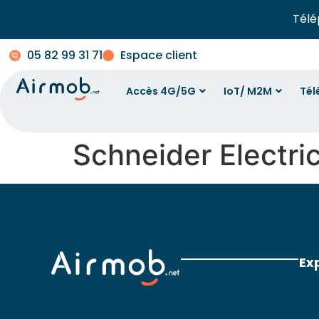
Télé
05 82 99 31 71
Espace client
Accès 4G/5G
IoT/ M2M
Tél
Schneider Electri
Ex