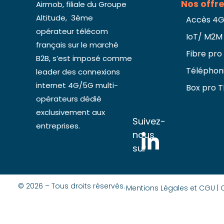
Nos offr
Airmob, filiale du Groupe
Altitude, 3ème
Accès 4
opérateur télécom
IoT/ M2M
français sur le marché
Fibre pro
B2B, s’est imposé comme
Téléphon
leader des connexions
internet 4G/5G multi-
Box pro 
opérateurs dédié
exclusivement aux
Suivez-
entreprises.
nous
sur
© 2026 – Tous droits réservés.
Mentions Légales et CGU |