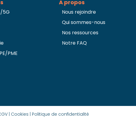
es
A propos
G/5G
Nous rejoindre
Qui sommes-nous
Nos ressources
ie
Notre FAQ
TPE/PME
CGV |
Cookies |
Politique de confidentialité