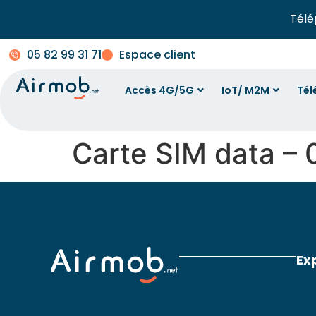
Télé
05 82 99 31 71
Espace client
Accès 4G/5G
IoT/ M2M
Tél
Carte SIM data – 
Ex