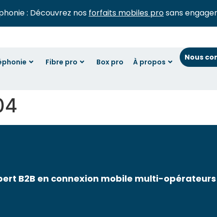
phonie : Découvrez nos
forfaits mobiles pro
sans engage
Nous co
éphonie
Fibre pro
Box pro
À propos
04
pert B2B en connexion mobile multi-opérateurs