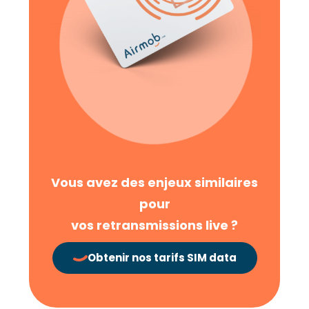
Vous avez des enjeux similaires
pour
vos retransmissions live ?
Obtenir nos tarifs SIM data