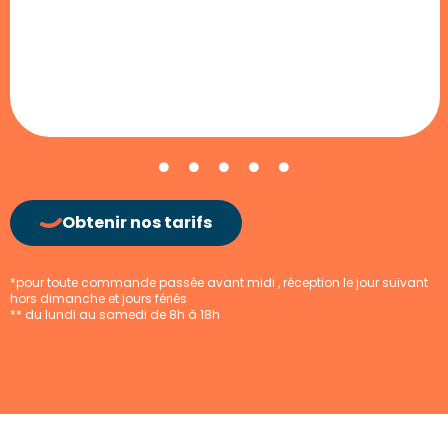
Obtenir nos tarifs
*pour toute commande passée avant midi , réception le jour suivant
hors dimanche et jours fériés
** du lundi au samedi de 8h à 18h