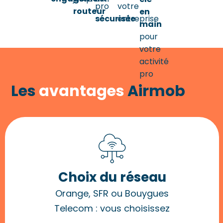
conf
plus
pro
votre
routeur
en
sécurisée
entreprise
En
main
savoir
pour
votre
plus
activité
pro
Les
avantages
Airmob
Choix du réseau
Orange, SFR ou Bouygues
Telecom : vous choisissez