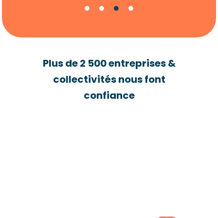
Plus de 2 500 entreprises &
collectivités nous font
confiance
•
Carte
SIM
M2M
•
multi-
Carte
opérateurs
SIM
•
•
•
data
Fibre
Forfait
Routeurs
Accès