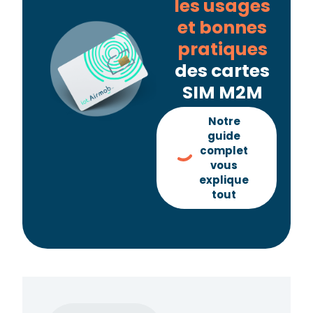
les usages
et bonnes
pratiques
des cartes
SIM M2M
Notre
guide
complet
vous
explique
tout